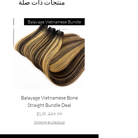
منتجات ذات صلة
raight
Balayage Vietnamese Bundle
aight
Balayage Vietnamese Bone
Straight Bundle Deal
السعر
Shipping at checkout