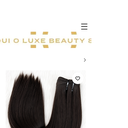
خصم ٢٠٪ على جميع المنتجات! عرض لفترة
محدودة