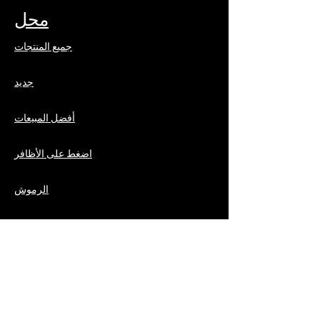
محل
جميع المنتجات
جديد
أفضل المبيعات
اضغط على الأظافر
الرموش
شعر
استفسارات الأعمال
البريد الإلكتروني:
business@jacquioluxebeauty.com