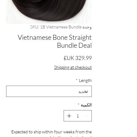
وحدة SKU: 1B Vietnamese Bundle
Vietnamese Bone Straight
Bundle Deal
السعر
Shipping at checkout
*
Length
الكمية
*
Expected to ship within four weeks from the